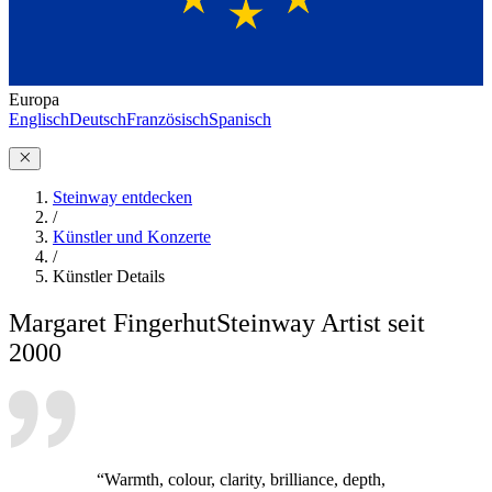
Europa
Englisch
Deutsch
Französisch
Spanisch
Steinway entdecken
/
Künstler und Konzerte
/
Künstler Details
Margaret Fingerhut
Steinway Artist seit
2000
“Warmth, colour, clarity, brilliance, depth,