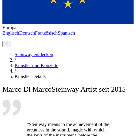
Europa
Englisch
Deutsch
Französisch
Spanisch
Steinway entdecken
/
Künstler und Konzerte
/
Künstler Details
Marco Di Marco
Steinway Artist seit 2015
“Steinway means to me achievement of the
greatness in the sound, magic with which
the keys of the instrument, below the