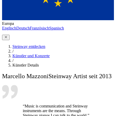
Europa
Englisch
Deutsch
Französisch
Spanisch
Steinway entdecken
/
Künstler und Konzerte
/
Künstler Details
Marcello Mazzoni
Steinway Artist seit 2013
“Music is communication and Steinway
instruments are the means. Through
Steinway pianos I can talk to the world.”