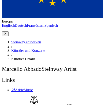
Europa
Englisch
Deutsch
Französisch
Spanisch
Steinway entdecken
/
Künstler und Konzerte
/
Künstler Details
Marcello Abbado
Steinway Artist
Links
ArkivMusic