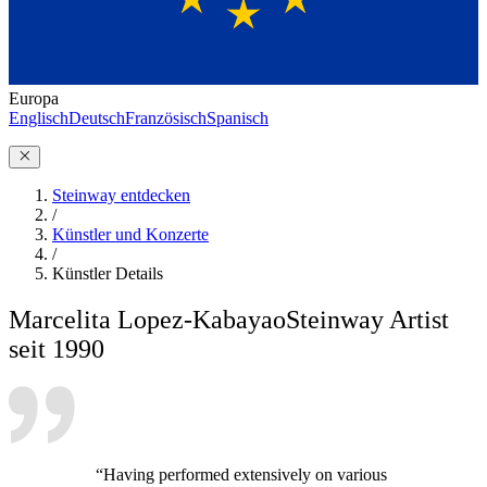
Europa
Englisch
Deutsch
Französisch
Spanisch
Steinway entdecken
/
Künstler und Konzerte
/
Künstler Details
Marcelita Lopez-Kabayao
Steinway Artist
seit 1990
“Having performed extensively on various