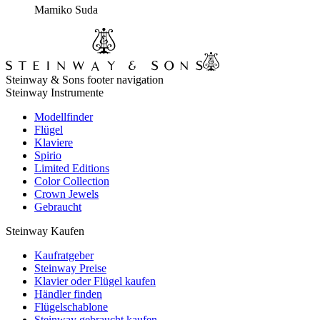
Mamiko Suda
Steinway & Sons footer navigation
Steinway Instrumente
Modellfinder
Flügel
Klaviere
Spirio
Limited Editions
Color Collection
Crown Jewels
Gebraucht
Steinway Kaufen
Kaufratgeber
Steinway Preise
Klavier oder Flügel kaufen
Händler finden
Flügelschablone
Steinway gebraucht kaufen