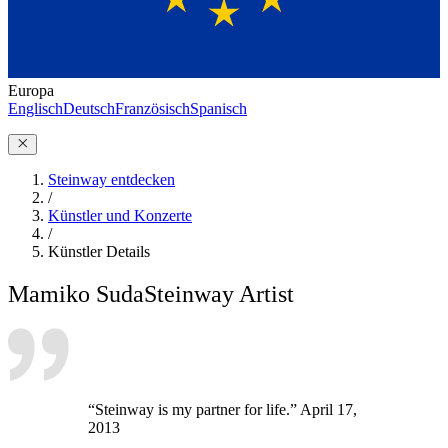
Europa
Englisch
Deutsch
Französisch
Spanisch
Steinway entdecken
/
Künstler und Konzerte
/
Künstler Details
Mamiko Suda
Steinway Artist
“Steinway is my partner for life.” April 17,
2013