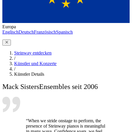
Europa
Englisch
Deutsch
Französisch
Spanisch
Steinway entdecken
/
Künstler und Konzerte
/
Künstler Details
Mack Sisters
Ensembles seit 2006
“When we stride onstage to perform, the
presence of Steinway pianos is meaningful
in many ways. Confidence soars, we feel