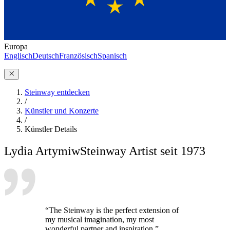
Europa
Englisch
Deutsch
Französisch
Spanisch
Steinway entdecken
/
Künstler und Konzerte
/
Künstler Details
Lydia Artymiw
Steinway Artist seit 1973
“The Steinway is the perfect extension of
my musical imagination, my most
wonderful partner and inspiration.”