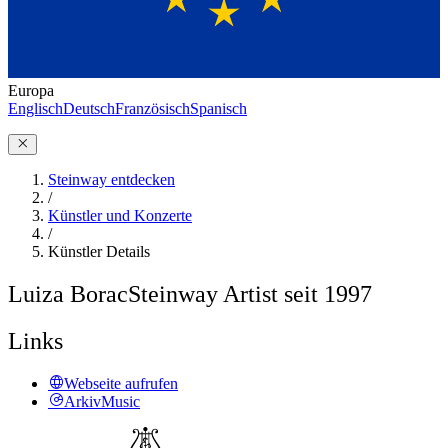
Europa
Englisch
Deutsch
Französisch
Spanisch
Steinway entdecken
/
Künstler und Konzerte
/
Künstler Details
Luiza Borac
Steinway Artist seit 1997
Links
Webseite aufrufen
ArkivMusic