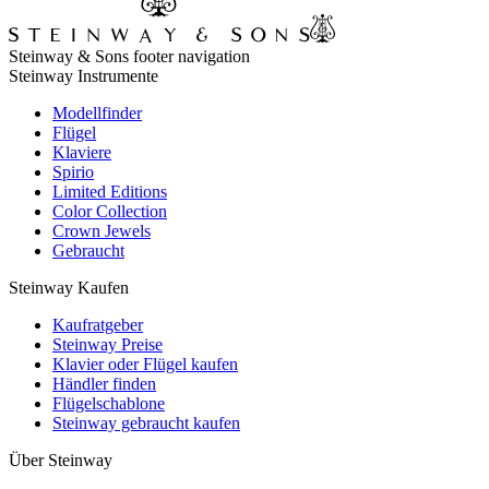
Steinway & Sons footer navigation
Steinway Instrumente
Modellfinder
Flügel
Klaviere
Spirio
Limited Editions
Color Collection
Crown Jewels
Gebraucht
Steinway Kaufen
Kaufratgeber
Steinway Preise
Klavier oder Flügel kaufen
Händler finden
Flügelschablone
Steinway gebraucht kaufen
Über Steinway