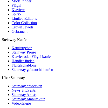
Modellfinder
Flügel
Klaviere
Spirio
Limited Editions
Color Collection
Crown Jewels
Gebraucht
Steinway Kaufen
Kaufratgeber
Steinway Preise
Klavier oder Flügel kaufen
Händler finden
Flügelschablone
Steinway gebraucht kaufen
Über Steinway
Steinway entdecken
News & Events
Steinway Artists
Steinway Manufaktur
Videogalerie