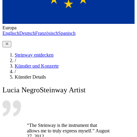
Europa
Englisch
Deutsch
Französisch
Spanisch
Steinway entdecken
/
Künstler und Konzerte
/
Künstler Details
Lucia Negro
Steinway Artist
“The Steinway is the instrument that
allows me to truly express myself.” August
27, 2012