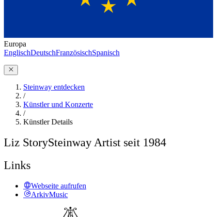
Europa
Englisch
Deutsch
Französisch
Spanisch
Steinway entdecken
/
Künstler und Konzerte
/
Künstler Details
Liz Story
Steinway Artist seit 1984
Links
Webseite aufrufen
ArkivMusic