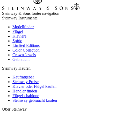
Steinway & Sons footer navigation
Steinway Instrumente
Modellfinder
Flügel
Klaviere
Spirio
Limited Editions
Color Collection
Crown Jewels
Gebraucht
Steinway Kaufen
Kaufratgeber
Steinway Preise
Klavier oder Flügel kaufen
Händler finden
Flügelschablone
Steinway gebraucht kaufen
Über Steinway