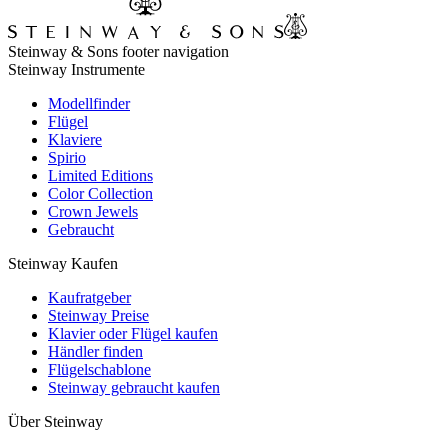
Steinway & Sons footer navigation
Steinway Instrumente
Modellfinder
Flügel
Klaviere
Spirio
Limited Editions
Color Collection
Crown Jewels
Gebraucht
Steinway Kaufen
Kaufratgeber
Steinway Preise
Klavier oder Flügel kaufen
Händler finden
Flügelschablone
Steinway gebraucht kaufen
Über Steinway