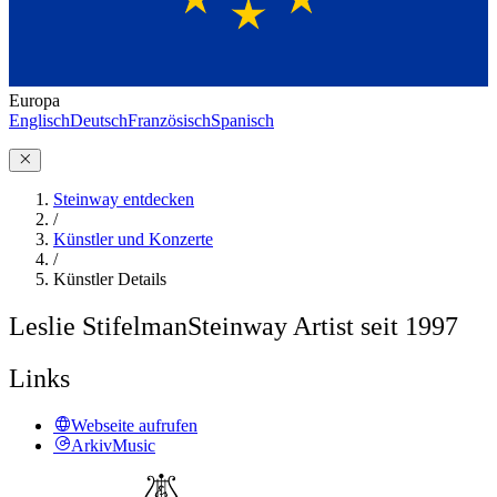
Europa
Englisch
Deutsch
Französisch
Spanisch
Steinway entdecken
/
Künstler und Konzerte
/
Künstler Details
Leslie Stifelman
Steinway Artist seit 1997
Links
Webseite aufrufen
ArkivMusic