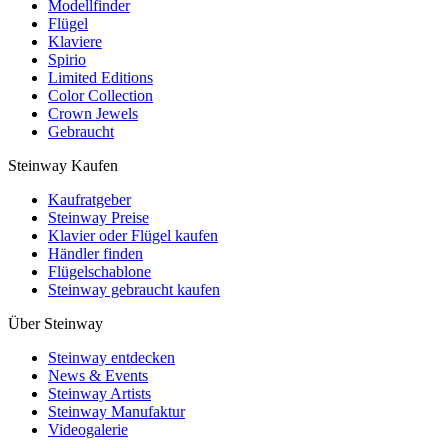
Modellfinder
Flügel
Klaviere
Spirio
Limited Editions
Color Collection
Crown Jewels
Gebraucht
Steinway Kaufen
Kaufratgeber
Steinway Preise
Klavier oder Flügel kaufen
Händler finden
Flügelschablone
Steinway gebraucht kaufen
Über Steinway
Steinway entdecken
News & Events
Steinway Artists
Steinway Manufaktur
Videogalerie