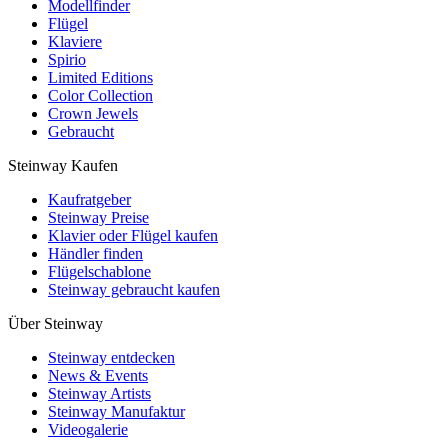
Modellfinder
Flügel
Klaviere
Spirio
Limited Editions
Color Collection
Crown Jewels
Gebraucht
Steinway Kaufen
Kaufratgeber
Steinway Preise
Klavier oder Flügel kaufen
Händler finden
Flügelschablone
Steinway gebraucht kaufen
Über Steinway
Steinway entdecken
News & Events
Steinway Artists
Steinway Manufaktur
Videogalerie