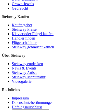
Crown Jewels
Gebraucht
Steinway Kaufen
Kaufratgeber
Steinway Preise
Klavier oder Flügel kaufen
Händler finden
Flügelschablone
Steinway gebraucht kaufen
Über Steinway
Steinway entdecken
News & Events
Steinway Artists
Steinway Manufaktur
Videogalerie
Rechtliches
Impressum
Datenschutzbestimmungen
Haftungsausschluss