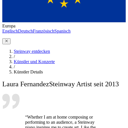
Europa
Englisch
Deutsch
Französisch
Spanisch
Steinway entdecken
/
Künstler und Konzerte
/
Künstler Details
Laura Fernandez
Steinway Artist seit 2013
“Whether I am at home composing or
performing to an audience, a Steinway
piano inspires me to create art. Like the