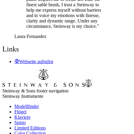
finest sable brush, I trust a Steinway to
help me express myself without barriers
and to voice my emotions with finesse,
clarity and dynamic range. Under any
circumstance, Steinway is my choice.”
Laura Fernandez
Links
Webseite aufrufen
Steinway & Sons footer navigation
Steinway Instrumente
Modellfinder
Flügel
Klaviere
Spirio
Limited Editions
Color Collection