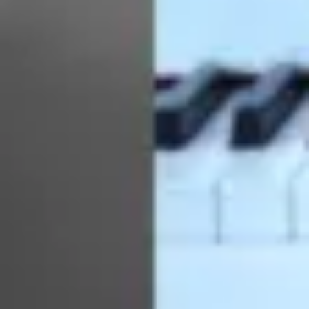
Händler finden
Flügelschablone
Steinway gebraucht kaufen
Über Steinway
Steinway entdecken
News & Events
Steinway Artists
Steinway Manufaktur
Videogalerie
Rechtliches
Impressum
Datenschutzbestimmungen
Haftungsausschluss
Cookie Einstellungen
Kontakt
Kontaktformular
Preisanfrage