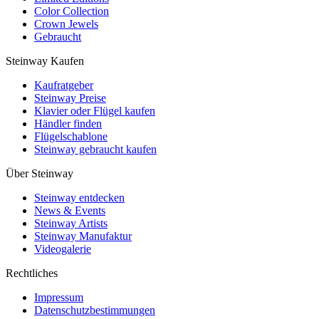
Color Collection
Crown Jewels
Gebraucht
Steinway Kaufen
Kaufratgeber
Steinway Preise
Klavier oder Flügel kaufen
Händler finden
Flügelschablone
Steinway gebraucht kaufen
Über Steinway
Steinway entdecken
News & Events
Steinway Artists
Steinway Manufaktur
Videogalerie
Rechtliches
Impressum
Datenschutzbestimmungen