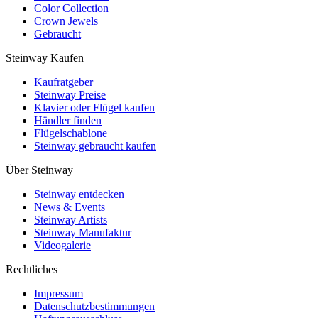
Color Collection
Crown Jewels
Gebraucht
Steinway Kaufen
Kaufratgeber
Steinway Preise
Klavier oder Flügel kaufen
Händler finden
Flügelschablone
Steinway gebraucht kaufen
Über Steinway
Steinway entdecken
News & Events
Steinway Artists
Steinway Manufaktur
Videogalerie
Rechtliches
Impressum
Datenschutzbestimmungen