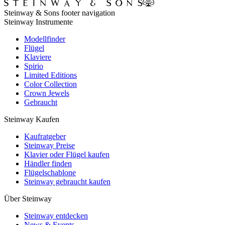
Steinway & Sons footer navigation
Steinway Instrumente
Modellfinder
Flügel
Klaviere
Spirio
Limited Editions
Color Collection
Crown Jewels
Gebraucht
Steinway Kaufen
Kaufratgeber
Steinway Preise
Klavier oder Flügel kaufen
Händler finden
Flügelschablone
Steinway gebraucht kaufen
Über Steinway
Steinway entdecken
News & Events