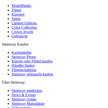
Modellfinder
Flügel
Klaviere
Spirio
Limited Editions
Color Collection
Crown Jewels
Gebraucht
Steinway Kaufen
Kaufratgeber
Steinway Preise
Klavier oder Flügel kaufen
Händler finden
Flügelschablone
Steinway gebraucht kaufen
Über Steinway
Steinway entdecken
News & Events
Steinway Artists
Steinway Manufaktur
Videogalerie