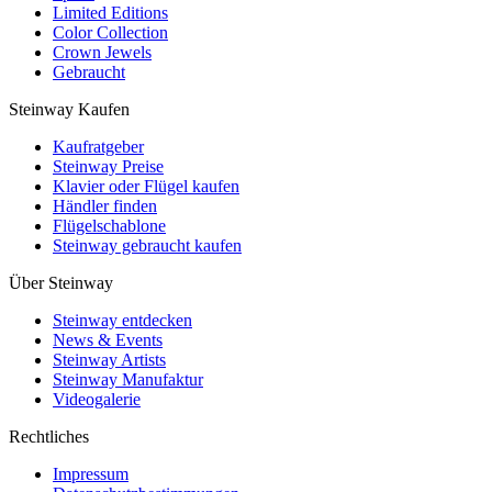
Limited Editions
Color Collection
Crown Jewels
Gebraucht
Steinway Kaufen
Kaufratgeber
Steinway Preise
Klavier oder Flügel kaufen
Händler finden
Flügelschablone
Steinway gebraucht kaufen
Über Steinway
Steinway entdecken
News & Events
Steinway Artists
Steinway Manufaktur
Videogalerie
Rechtliches
Impressum