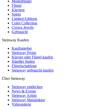
Modellfinder
Flügel
Klaviere
Spirio
Limited Editions
Color Collection
Crown Jewels
Gebraucht
Steinway Kaufen
Kaufratgeber
Steinway Preise
Klavier oder Flügel kaufen
Händler finden
Flügelschablone
Steinway gebraucht kaufen
Über Steinway
Steinway entdecken
News & Events
Steinway Artists
Steinway Manufaktur
Videogalerie