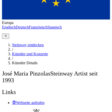
Europa
Englisch
Deutsch
Französisch
Spanisch
Steinway entdecken
/
Künstler und Konzerte
/
Künstler Details
José Maria Pinzolas
Steinway Artist seit
1993
Links
Webseite aufrufen