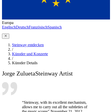
Europa
Englisch
Deutsch
Französisch
Spanisch
Steinway entdecken
/
Künstler und Konzerte
/
Künstler Details
Jorge Zulueta
Steinway Artist
“Steinway, with its excellent mechanism,
allows me to carry out all the subtleties of
the music scores" November 21, 2012