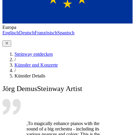
Europa
Englisch
Deutsch
Französisch
Spanisch
Steinway entdecken
/
Künstler und Konzerte
/
Künstler Details
Jörg Demus
Steinway Artist
,To magically enhance pianos with the
sound of a big orchestra - including its
various nuances and colors: This is the