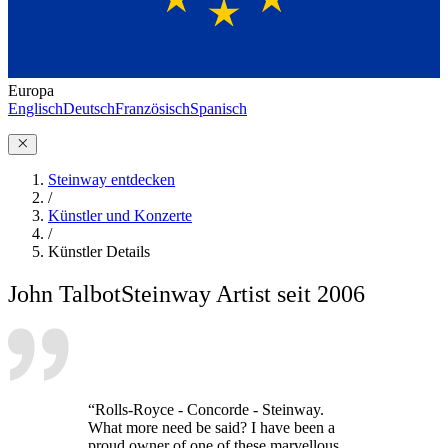
Europa
Englisch
Deutsch
Französisch
Spanisch
Steinway entdecken
/
Künstler und Konzerte
/
Künstler Details
John Talbot
Steinway Artist seit 2006
“Rolls-Royce - Concorde - Steinway.
What more need be said? I have been a
proud owner of one of these marvellous