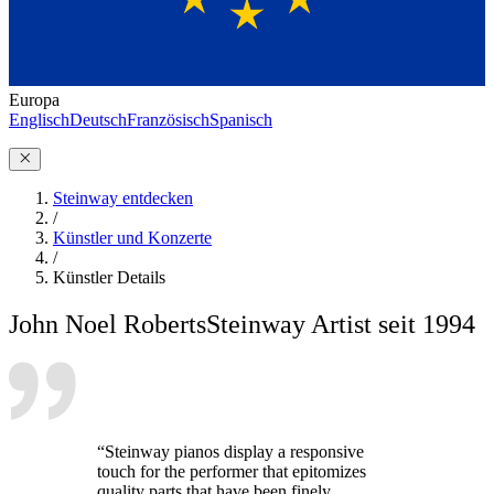
Europa
Englisch
Deutsch
Französisch
Spanisch
Steinway entdecken
/
Künstler und Konzerte
/
Künstler Details
John Noel Roberts
Steinway Artist seit 1994
“Steinway pianos display a responsive
touch for the performer that epitomizes
quality parts that have been finely