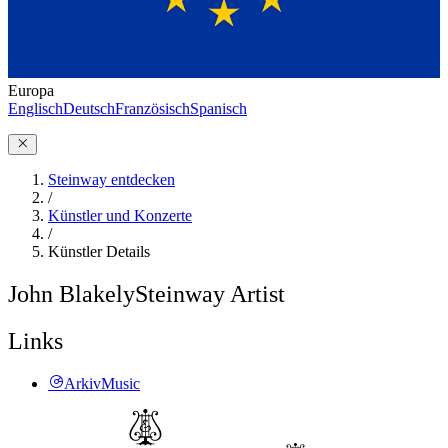
Europa
Englisch
Deutsch
Französisch
Spanisch
Steinway entdecken
/
Künstler und Konzerte
/
Künstler Details
John Blakely
Steinway Artist
Links
ArkivMusic