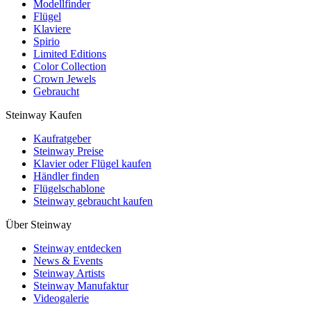
Modellfinder
Flügel
Klaviere
Spirio
Limited Editions
Color Collection
Crown Jewels
Gebraucht
Steinway Kaufen
Kaufratgeber
Steinway Preise
Klavier oder Flügel kaufen
Händler finden
Flügelschablone
Steinway gebraucht kaufen
Über Steinway
Steinway entdecken
News & Events
Steinway Artists
Steinway Manufaktur
Videogalerie