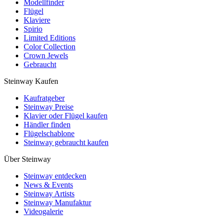
Modellfinder
Flügel
Klaviere
Spirio
Limited Editions
Color Collection
Crown Jewels
Gebraucht
Steinway Kaufen
Kaufratgeber
Steinway Preise
Klavier oder Flügel kaufen
Händler finden
Flügelschablone
Steinway gebraucht kaufen
Über Steinway
Steinway entdecken
News & Events
Steinway Artists
Steinway Manufaktur
Videogalerie