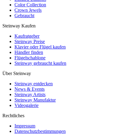
Color Collection
Crown Jewels
Gebraucht
Steinway Kaufen
Kaufratgeber
Steinway Preise
Klavier oder Flügel kaufen
Händler finden
Flügelschablone
Steinway gebraucht kaufen
Über Steinway
Steinway entdecken
News & Events
Steinway Artists
Steinway Manufaktur
Videogalerie
Rechtliches
Impressum
Datenschutzbestimmungen