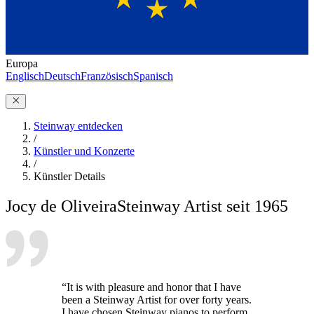
Europa
Englisch
Deutsch
Französisch
Spanisch
Steinway entdecken
/
Künstler und Konzerte
/
Künstler Details
Jocy de Oliveira
Steinway Artist seit 1965
“It is with pleasure and honor that I have
been a Steinway Artist for over forty years.
I have chosen Steinway pianos to perform