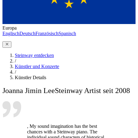
Europa
Englisch
Deutsch
Französisch
Spanisch
Steinway entdecken
/
Künstler und Konzerte
/
Künstler Details
Joanna Jimin Lee
Steinway Artist seit 2008
, My sound imagination has the best
chances with a Steinway piano. The
individual sound characters of historical