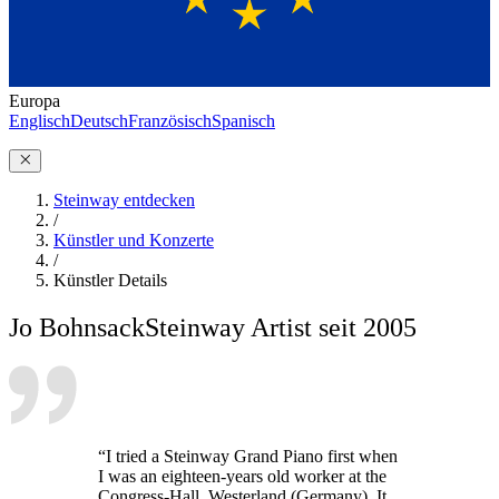
Europa
Englisch
Deutsch
Französisch
Spanisch
Steinway entdecken
/
Künstler und Konzerte
/
Künstler Details
Jo Bohnsack
Steinway Artist seit 2005
“I tried a Steinway Grand Piano first when
I was an eighteen-years old worker at the
Congress-Hall, Westerland (Germany). It