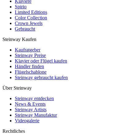
Klaviere
Spirio
Limited Editions
Color Collection
Crown Jewels
Gebraucht
Steinway Kaufen
Kaufratgeber
Steinway Preise
Klavier oder Flügel kaufen
Händler finden
Flügelschablone
Steinway gebraucht kaufen
Über Steinway
Steinway entdecken
News & Events
Steinway Artists
Steinway Manufaktur
Videogalerie
Rechtliches