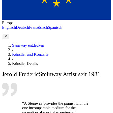
Europa
Englisch
Deutsch
Französisch
Spanisch
Steinway entdecken
/
Künstler und Konzerte
/
Künstler Details
Jerold Frederic
Steinway Artist seit 1981
“A Steinway provides the pianist with the
one incomparable medium for the
recreation of musical experience.”