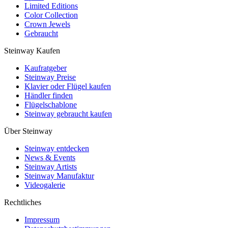
Limited Editions
Color Collection
Crown Jewels
Gebraucht
Steinway Kaufen
Kaufratgeber
Steinway Preise
Klavier oder Flügel kaufen
Händler finden
Flügelschablone
Steinway gebraucht kaufen
Über Steinway
Steinway entdecken
News & Events
Steinway Artists
Steinway Manufaktur
Videogalerie
Rechtliches
Impressum