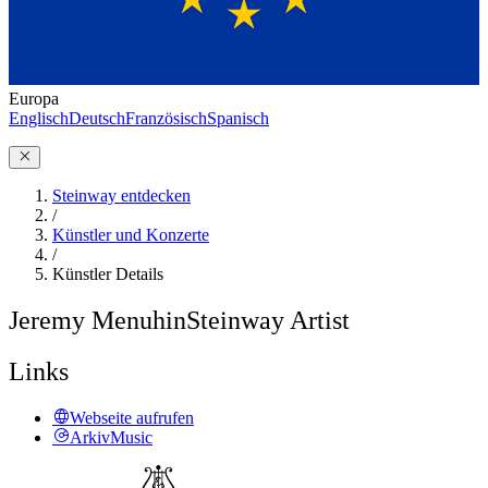
Europa
Englisch
Deutsch
Französisch
Spanisch
Steinway entdecken
/
Künstler und Konzerte
/
Künstler Details
Jeremy Menuhin
Steinway Artist
Links
Webseite aufrufen
ArkivMusic