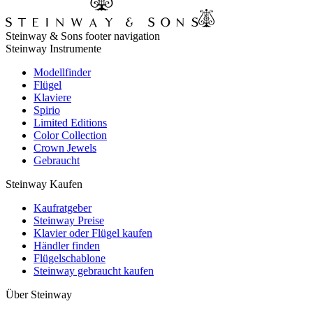
Steinway & Sons footer navigation
Steinway Instrumente
Modellfinder
Flügel
Klaviere
Spirio
Limited Editions
Color Collection
Crown Jewels
Gebraucht
Steinway Kaufen
Kaufratgeber
Steinway Preise
Klavier oder Flügel kaufen
Händler finden
Flügelschablone
Steinway gebraucht kaufen
Über Steinway