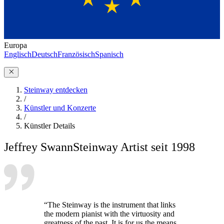
Europa
Englisch
Deutsch
Französisch
Spanisch
Steinway entdecken
/
Künstler und Konzerte
/
Künstler Details
Jeffrey Swann
Steinway Artist seit 1998
“The Steinway is the instrument that links
the modern pianist with the virtuosity and
greatness of the past. It is for us the means