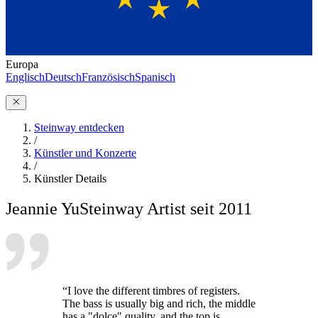
Europa
Englisch
Deutsch
Französisch
Spanisch
Steinway entdecken
/
Künstler und Konzerte
/
Künstler Details
Jeannie Yu
Steinway Artist seit 2011
“I love the different timbres of registers.
The bass is usually big and rich, the middle
has a "dolce" quality, and the top is