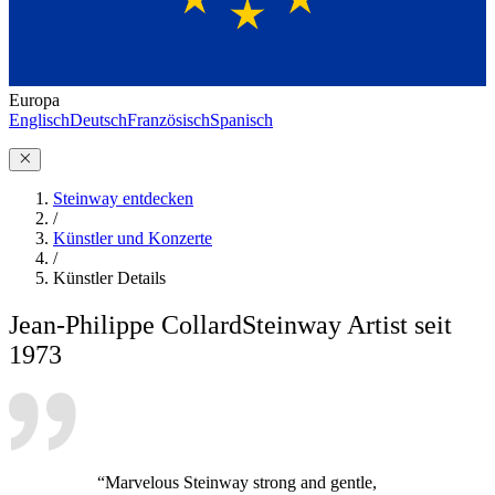
Europa
Englisch
Deutsch
Französisch
Spanisch
Steinway entdecken
/
Künstler und Konzerte
/
Künstler Details
Jean-Philippe Collard
Steinway Artist seit
1973
“Marvelous Steinway strong and gentle,