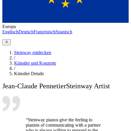
Europa
Englisch
Deutsch
Französisch
Spanisch
Steinway entdecken
/
Künstler und Konzerte
/
Künstler Details
Jean-Claude Pennetier
Steinway Artist
“Steinway pianos give the feeling to
pianists of communicating with a partner
who is always willing to respond to the