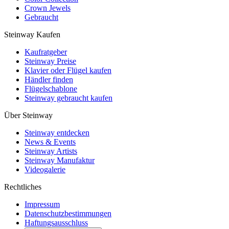
Crown Jewels
Gebraucht
Steinway Kaufen
Kaufratgeber
Steinway Preise
Klavier oder Flügel kaufen
Händler finden
Flügelschablone
Steinway gebraucht kaufen
Über Steinway
Steinway entdecken
News & Events
Steinway Artists
Steinway Manufaktur
Videogalerie
Rechtliches
Impressum
Datenschutzbestimmungen
Haftungsausschluss