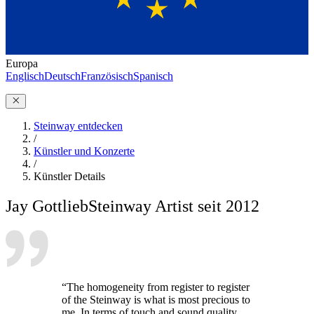
Europa
Englisch
Deutsch
Französisch
Spanisch
Steinway entdecken
/
Künstler und Konzerte
/
Künstler Details
Jay Gottlieb
Steinway Artist seit 2012
“The homogeneity from register to register
of the Steinway is what is most precious to
me. In terms of touch and sound quality,