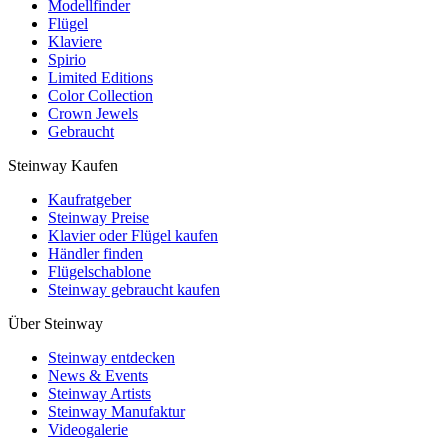
Modellfinder
Flügel
Klaviere
Spirio
Limited Editions
Color Collection
Crown Jewels
Gebraucht
Steinway Kaufen
Kaufratgeber
Steinway Preise
Klavier oder Flügel kaufen
Händler finden
Flügelschablone
Steinway gebraucht kaufen
Über Steinway
Steinway entdecken
News & Events
Steinway Artists
Steinway Manufaktur
Videogalerie