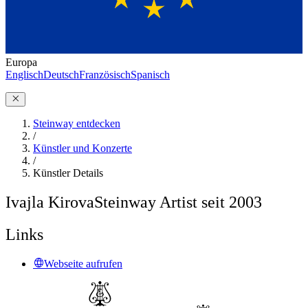
Europa
Englisch
Deutsch
Französisch
Spanisch
Steinway entdecken
/
Künstler und Konzerte
/
Künstler Details
Ivajla Kirova
Steinway Artist seit 2003
Links
Webseite aufrufen