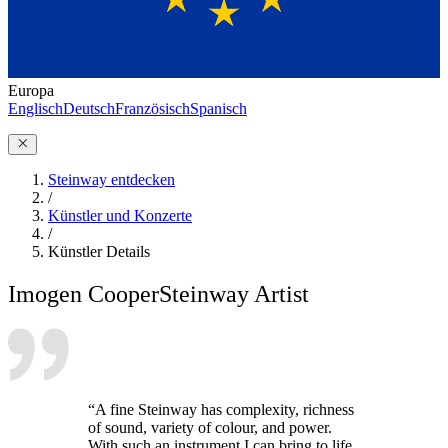
Europa
Englisch
Deutsch
Französisch
Spanisch
Steinway entdecken
/
Künstler und Konzerte
/
Künstler Details
Imogen Cooper
Steinway Artist
“A fine Steinway has complexity, richness
of sound, variety of colour, and power.
With such an instrument I can bring to life