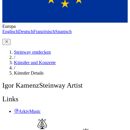
Europa
Englisch
Deutsch
Französisch
Spanisch
Steinway entdecken
/
Künstler und Konzerte
/
Künstler Details
Igor Kamenz
Steinway Artist
Links
ArkivMusic