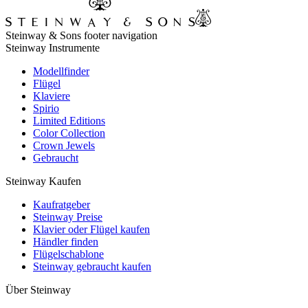
Steinway & Sons footer navigation
Steinway Instrumente
Modellfinder
Flügel
Klaviere
Spirio
Limited Editions
Color Collection
Crown Jewels
Gebraucht
Steinway Kaufen
Kaufratgeber
Steinway Preise
Klavier oder Flügel kaufen
Händler finden
Flügelschablone
Steinway gebraucht kaufen
Über Steinway