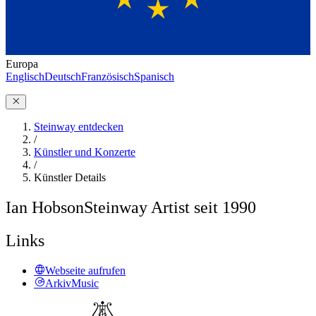
Europa
Englisch
Deutsch
Französisch
Spanisch
Steinway entdecken
/
Künstler und Konzerte
/
Künstler Details
Ian Hobson
Steinway Artist seit 1990
Links
Webseite aufrufen
ArkivMusic