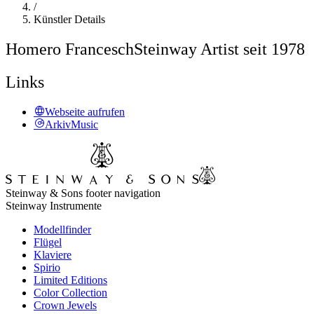
/
Künstler Details
Homero Francesch
Steinway Artist seit 1978
Links
Webseite aufrufen
ArkivMusic
Steinway & Sons footer navigation
Steinway Instrumente
Modellfinder
Flügel
Klaviere
Spirio
Limited Editions
Color Collection
Crown Jewels