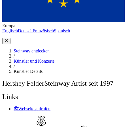
Europa
Englisch
Deutsch
Französisch
Spanisch
Steinway entdecken
/
Künstler und Konzerte
/
Künstler Details
Hershey Felder
Steinway Artist seit 1997
Links
Webseite aufrufen