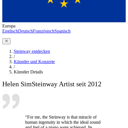
Europa
Englisch
Deutsch
Französisch
Spanisch
Steinway entdecken
/
Künstler und Konzerte
/
Künstler Details
Helen Sim
Steinway Artist seit 2012
“For me, the Steinway is that miracle of
human ingenuity in which the ideal sound
and feel of a piano were achieved. Its